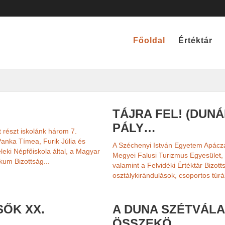
Főoldal
Értéktár
TÁJRA FEL! (DUNÁ
PÁLY…
t részt iskolánk három 7.
Panka Tímea, Furik Júlia és
A Széchenyi István Egyetem Apácz
leki Népfőiskola által, a Magyar
Megyei Falusi Turizmus Egyesület,
um Bizottság...
valamint a Felvidéki Értéktár Bizott
osztálykirándulások, csoportos túrák
SŐK XX.
A DUNA SZÉTVÁLA
ÖSSZEKÖ…