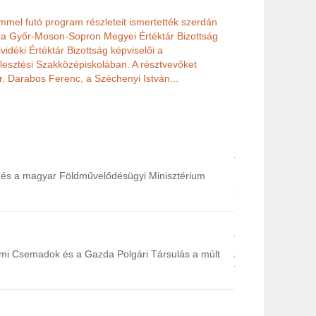
ímmel futó program részleteit ismertették szerdán
 a Győr-Moson-Sopron Megyei Értéktár Bizottság
vidéki Értéktár Bizottság képviselői a
jlesztési Szakközépiskolában. A résztvevőket
r. Darabos Ferenc, a Széchenyi István...
A Felvidéki Mag
és a magyar Földművelődésügyi Minisztérium
Komárom. A Felvid
minisztérium támog
A külhoni érték
omi Csemadok és a Gazda Polgári Társulás a múlt
A Földművelésügyi
Területi Választm