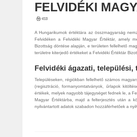
FELVIDÉKI MAG
A Hungarikumok értéktára az összmagyarság nemzeti
Felvidéken a Felvidéki Magyar Értéktár, amely meg
Bizottság döntése alapján, e területen fellelhető m
területre kiterjedő értékeket a Felvidéki Értéktár Biz
Felvidéki ágazati, települési,
Településeken, régiókban fellelhető számos magyars
(regisztráció, formanyomtatványok, űrlapok kitölté
értékek, melyek nagyobb tájegységet fednek le, a Fel
Magyar Értéktárba, majd a felterjesztés után a k
nyilvántartott adatok szabadon hozzáférhetőek a ny