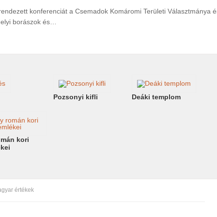
rendezett konferenciát a Csemadok Komáromi Területi Választmánya é
elyi borászok és…
Pozsonyi kifli
Deáki templom
omán kori
kei
agyar értékek