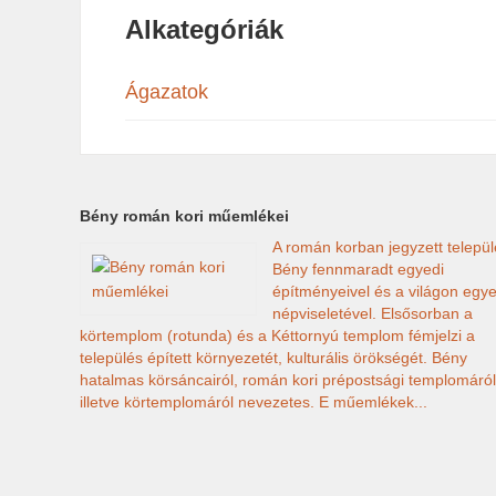
Alkategóriák
Ágazatok
Bény román kori műemlékei
A román korban jegyzett települ
Bény fennmaradt egyedi
építményeivel és a világon egye
népviseletével. Elsősorban a
körtemplom (rotunda) és a Kéttornyú templom fémjelzi a
település épített környezetét, kulturális örökségét. Bény
hatalmas körsáncairól, román kori prépostsági templomáról
illetve körtemplomáról nevezetes. E műemlékek...