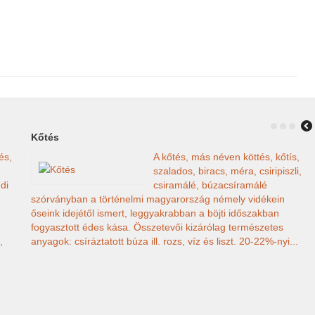
Kőtés
és,
A kőtés, más néven köttés, kőtís,
szalados, biracs, méra, csiripiszli,
di
csiramálé, búzacsíramálé
szórványban a történelmi magyarország némely vidékein
őseink idejétől ismert, leggyakrabban a böjti időszakban
fogyasztott édes kása. Összetevői kizárólag természetes
,
anyagok: csíráztatott búza ill. rozs, víz és liszt. 20-22%-nyi...