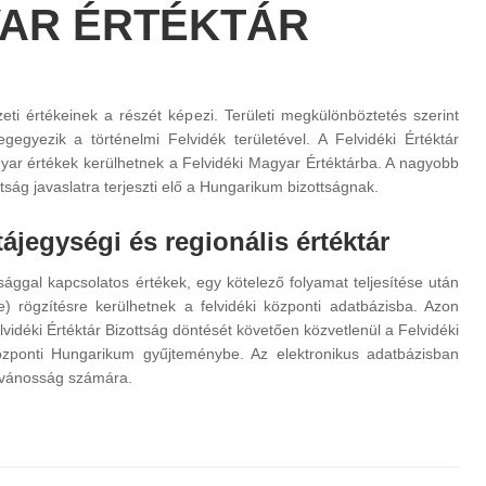
YAR ÉRTÉKTÁR
 értékeinek a részét képezi. Területi megkülönböztetés szerint
egyezik a történelmi Felvidék területével. A Felvidéki Értéktár
agyar értékek kerülhetnek a Felvidéki Magyar Értéktárba. A nagyobb
ottság javaslatra terjeszti elő a Hungarikum bizottságnak.
 tájegységi és regionális értéktár
ággal kapcsolatos értékek, egy kötelező folyamat teljesítése után
se) rögzítésre kerülhetnek a felvidéki központi adatbázisba. Azon
vidéki Értéktár Bizottság döntését követően közvetlenül a Felvidéki
özponti Hungarikum gyűjteménybe. Az elektronikus adatbázisban
ilvánosság számára.