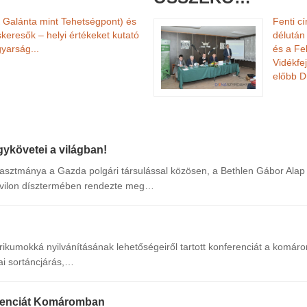
Galánta mint Tehetségpont) és
Fenti c
keresők – helyi értékeket kutató
délután
gyarság...
és a Fel
Vidékfe
előbb D
követei a világban!
tmánya a Gazda polgári társulással közösen, a Bethlen Gábor Alap 
avilon dísztermében rendezte meg…
kumokká nyilvánításának lehetőségeiről tartott konferenciát a komár
ai sortáncjárás,…
erenciát Komáromban