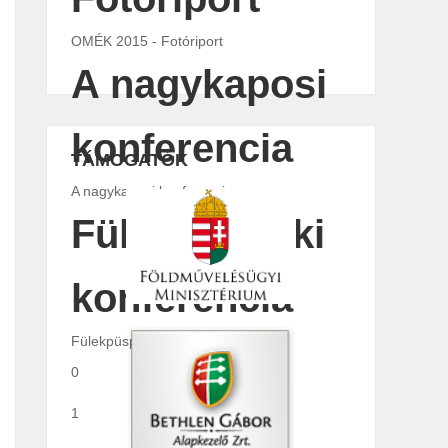
OMÉK 2015 - Fotóriport
A nagykaposi
konferencia
TÁMOGATÓK
A nagykaposi konferencia
Fülekpüspöki
konferencia
Fülekpüspöki konferencia
0
1