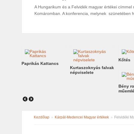
A Hungarikum és a Felvidék magyar értékei címmel 
Komáromban. A konferencia, melynek szünetében h
Kőtés
Paprikás Kattancs
Kurtaszoknyás falvak
népviselete
Bény r
műemlé
Kezdőlap
»
Kárpát-Medencei Magyar értékek
»
Felvidéki M