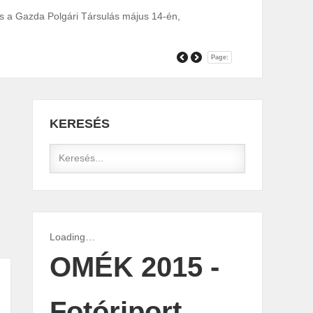
s a Gazda Polgári Társulás május 14-én,
Page:
KERESÉS
Loading…
OMÉK 2015 -
Fotóriport