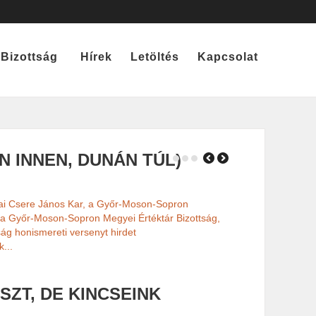
Bizottság
Hírek
Letöltés
Kapcsolat
N INNEN, DUNÁN TÚL)
ÉRTÉKTÁ
ai Csere János Kar, a Győr-Moson-Sopron
 a Győr-Moson-Sopron Megyei Értéktár Bizottság,
ság honismereti versenyt hirdet
...
DUNASZE
SZT, DE KINCSEINK
FELV…