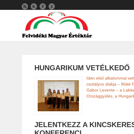
HUNGARIKUM VETÉLKEDŐ
Idén első alkalommal vet
osztályos diákja – Máté 
Gábor Levente – a Lakite
Országgyűlés, a Hungarik
JELENTKEZZ A KINCSKERE
KONFERENCI…