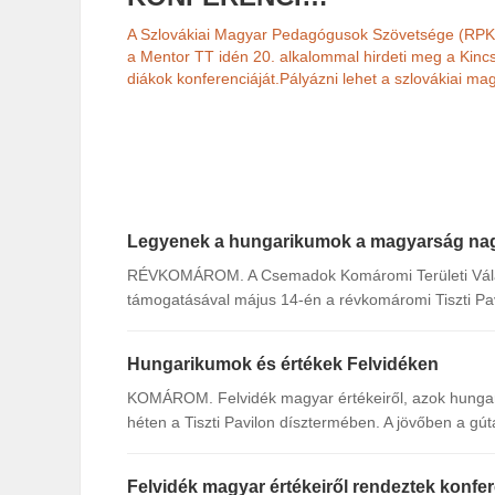
A Szlovákiai Magyar Pedagógusok Szövetsége (RPK 
a Mentor TT idén 20. alkalommal hirdeti meg a Kincs
diákok konferenciáját.Pályázni lehet a szlovákiai ma
Legyenek a hungarikumok a magyarság nagy
RÉVKOMÁROM. A Csemadok Komáromi Területi Válasz
támogatásával május 14-én a révkomáromi Tiszti P
Hungarikumok és értékek Felvidéken
KOMÁROM. Felvidék magyar értékeiről, azok hungari
héten a Tiszti Pavilon dísztermében. A jövőben a gút
Felvidék magyar értékeiről rendeztek konf